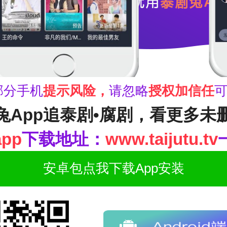
部分手机
提示风险，
请忽略
授权加信任
兔App追泰剧•腐剧，看更多未
pp
下载地址：
www.taijutu.tv
安卓包点我下载App安装